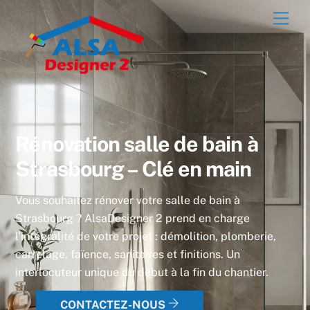
Skip
Men
to
content
Rénovation salle de bain à
Strasbourg – Clé en main
Vous souhaitez rénover votre salle de bain à
Strasbourg ? AlsaDesigner 2 prend en charge
l’intégralité de votre projet : démolition, plomberie,
carrelage, faïence, sanitaires et finitions. Un
interlocuteur unique du début à la fin du chantier.
CONTACTEZ-NOUS