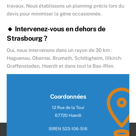
travaux. Nous établissons un planning précis lors du
devis pour minimiser la gêne occasionnée.
🔸 Intervenez-vous en dehors de
Strasbourg ?
Oui, nous intervenons dans un rayon de 30 km :
Haguenau, Obernai, Brumath, Schiltigheim, Illkirch-
Graffenstaden, Hoerdt et dans tout le Bas-Rhin.
Coordonnées
12 Rue de la Tour
67720 Hœrdt
SIREN 523-106-516